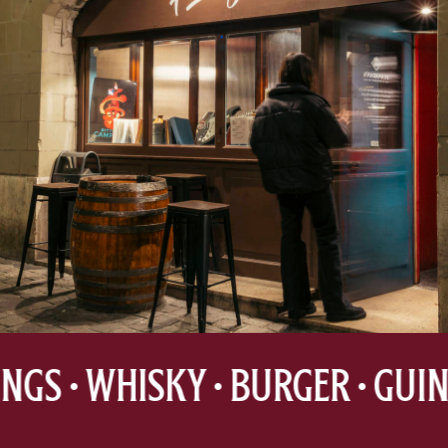
• WINGS • WHISKY
• BURGER • GU