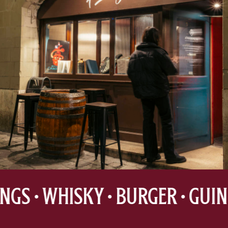
• WINGS • WHISKY
• BURGER • GU